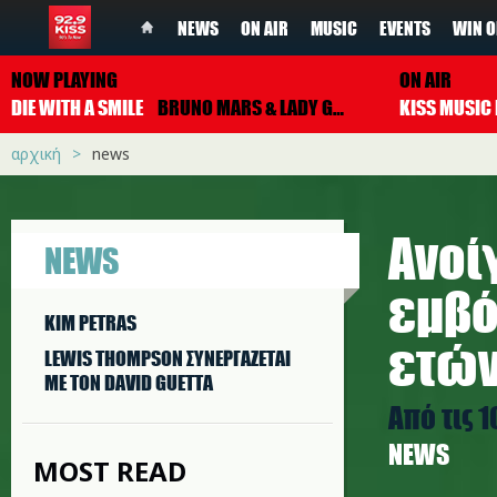
NEWS
ON AIR
MUSIC
EVENTS
WIN O
NOW PLAYING
ON AIR
DIE WITH A SMILE
BRUNO MARS & LADY GAGA
αρχική
news
Ανοί
NEWS
εμβό
KIM PETRAS
ετώ
LEWIS THOMPSON ΣΥΝΕΡΓAΖΕΤΑΙ
ΜΕ ΤΟΝ DAVID GUETTA
Από τις 
NEWS
MOST READ