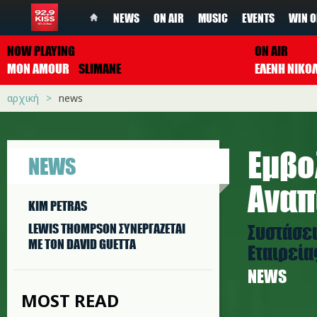
NEWS
ON AIR
MUSIC
EVENTS
WIN O
NOW PLAYING
ON AIR
MON AMOUR
SLIMANE
ΕΛΕΝΗ ΝΙΚΟ
αρχική
news
Εμβο
NEWS
Αναπ
KIM PETRAS
Συστάσει
LEWIS THOMPSON ΣΥΝΕΡΓAΖΕΤΑΙ
ΜΕ ΤΟΝ DAVID GUETTA
Εταιρεία
NEWS
MOST READ