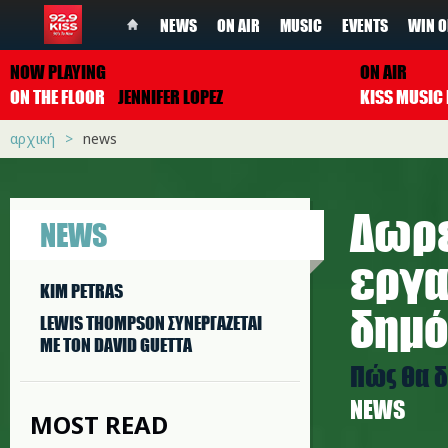
NEWS
ON AIR
MUSIC
EVENTS
WIN O
NOW PLAYING
ON AIR
ON THE FLOOR
JENNIFER LOPEZ
αρχική
news
Δωρε
NEWS
εργα
KIM PETRAS
δημό
LEWIS THOMPSON ΣΥΝΕΡΓAΖΕΤΑΙ
ΜΕ ΤΟΝ DAVID GUETTA
Πώς θα 
NEWS
MOST READ