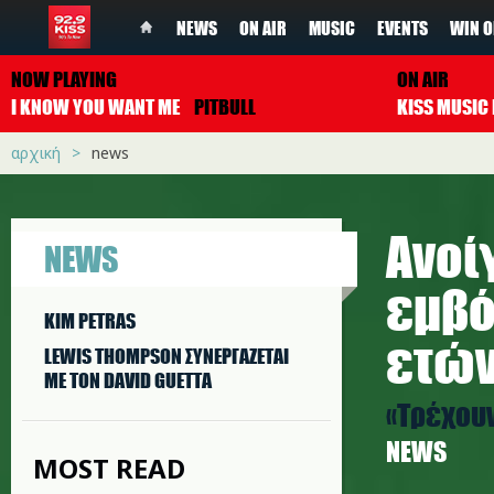
NEWS
ON AIR
MUSIC
EVENTS
WIN O
NOW PLAYING
ON AIR
I KNOW YOU WANT ME
PITBULL
αρχική
news
Ανοί
NEWS
εμβό
KIM PETRAS
ετώ
LEWIS THOMPSON ΣΥΝΕΡΓAΖΕΤΑΙ
ΜΕ ΤΟΝ DAVID GUETTA
«Τρέχουν
NEWS
MOST READ