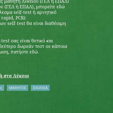
ας μαθητή Λυκείου (ΓΕΛ ή ΕΠΑΛ)
ου (ΓΕΛ ή ΕΠΑΛ), μπορείτε εδώ
εσμα self-test ή αρνητικό
 rapid, PCR):
ν self-test θα είναι διαθέσιμη
test σας είναι θετικό και
 δεύτερο δωρεάν τεστ σε κάποια
ίωση, πατήστε
εδώ
.
φή στα Λύκεια
ός
ΜΑΘΗΤΕΣ
ΣΧΟΛΕΙΑ