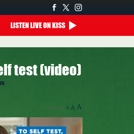
LISTEN
LIVE
ON KISS
00:00 - 07:00
lf test (video)
τα
A
A
Text Size:
A