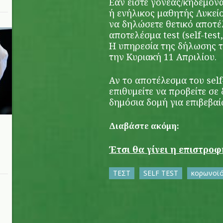
Εάν είστε γονέας/κηδεμόν
ή ενήλικος μαθητής Λυκεί
να δηλώσετε θετικό αποτέλ
αποτελέσμα test (self-test,
Η υπηρεσία της δήλωσης τω
την Κυριακή 11 Απριλίου.
Αν το αποτέλεσμα του self-
επιθυμείτε να προβείτε σε
δημόσια δομή για επιβεβα
Διαβάστε ακόμη:
Έτσι θα γίνει η επιστρο
ΤΕΣΤ
SELF TEST
κορωνοϊ