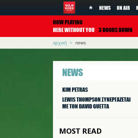
NEWS
ON AIR
NOW PLAYING
HERE WITHOUT YOU
3 DOORS DOWN
αρχική
news
NEWS
KIM PETRAS
LEWIS THOMPSON ΣΥΝΕΡΓAΖΕΤΑΙ
ΜΕ ΤΟΝ DAVID GUETTA
MOST READ