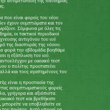
ην αντιμετώπιση της πανδημίας
ας.
α που είναι φορείς του νέου
δεν έχουν συμπτώματα και τον
ωρίζουν. Σύμφωνα με όλες τις
ημία, οι τακτικοί περιοδικοί
ίχνευσης αντιγόνου του ιού
μό της διασποράς της νόσου.
μια φορά την εβδομάδα βοηθάμε
σει η εξάπλωση του ιού.
αυτοελέγχου με οικιακό τεστ
νου ο πολίτης προστατεύει
 αλλά και τους αγαπημένους του
τής είναι η προστασία της
ντας ασυμπτωματικούς φορείς
λα, γρήγορα και αξιόπιστα.
ικιακό τεστ και βρεθήκατε
, μπορείτε να υποβληθείτε σε
η του πρώτου. Αυτό μπορεί να