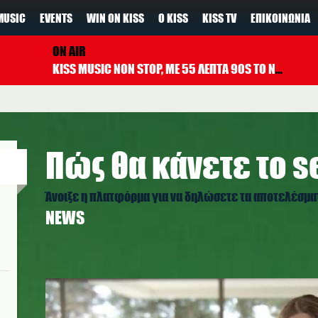
MUSIC
EVENTS
WIN ON KISS
Ο KISS
KISS TV
ΕΠΙΚΟΙΝΩΝΊΑ
ON AIR
KISS MUSIC NON STOP, ΜΕ 55 ΛΕΠΤΑ 90S TO NOW ΚΑΘΕ ΩΡΑ
Πώς θα κάνετε το se
Άνοιξε η πλατφόρμα για να δηλώσετε τα αποτελέσμα
NEWS
self_test_solo1.jpg