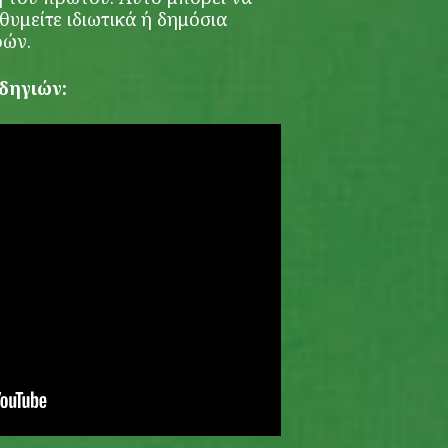
θυμείτε ιδιωτικά ή δημόσια
ρών.
οδηγιών: