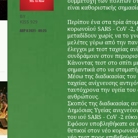
συμμετοχή των πολιτών στ
είναι καθοριστικής σημασί
BY
Περίπου ένα στα τρία άτομ
KISS 929
κορωνοϊού SARS - CoV -2, 
ΑΠΡ 8 2021 - 09:25
μεταδίδουν χωρίς να το γν
μελέτες γύρω από την πανδ
έλεγχοι με τεστ ταχείας αν
συνδράμουν στον περιορισ
Κάνοντας τεστ στο σπίτι 
σημαντικά στο να σταματή
Μέσω της διαδικασίας του 
ταχείας ανίχνευσης αντιγό
ταυτόχρονα την υγεία του
ανθρώπους.
Σκοπός της διαδικασίας αυ
Δημόσιας Υγείας ανιχνεύο
του ιού SARS - CoV -2 εύκο
Εφόσον υποβληθήκατε σε ο
θετικοί στον νέο κορωνοϊό
νέο τεστ προς επιβεβαίωσ