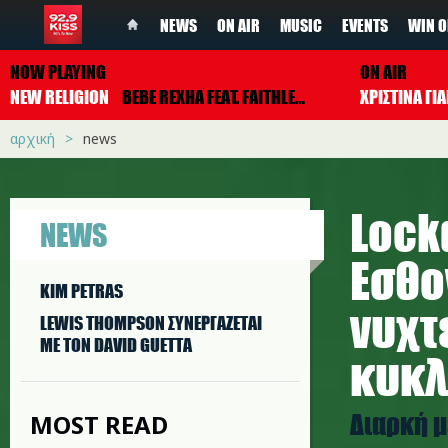
NEWS
ON AIR
MUSIC
EVENTS
WIN O
NOW PLAYING
ON AIR
NEW RELIGION
BEBE REXHA FEAT. FAITHLESS
ΧΡΙΣΤΙΝΑ Γ
αρχική
news
Lock
NEWS
Εσθο
KIM PETRAS
νυχτ
LEWIS THOMPSON ΣΥΝΕΡΓAΖΕΤΑΙ
ΜΕ ΤΟΝ DAVID GUETTA
κυκλ
Διαρκή μ
MOST READ