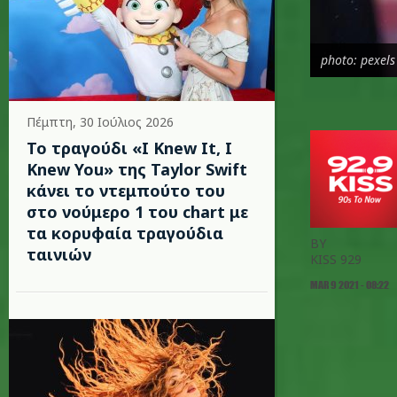
photo: pexels
Πέμπτη, 30 Ιούλιος 2026
Το τραγούδι «I Knew It, I
Knew You» της Taylor Swift
κάνει το ντεμπούτο του
στο νούμερο 1 του chart με
τα κορυφαία τραγούδια
BY
ταινιών
KISS 929
MAR 9 2021 - 08:22