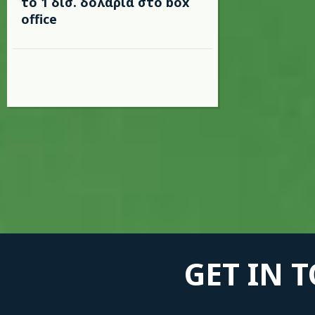
το 1 δισ. δολάρια στο box
office
GET IN 