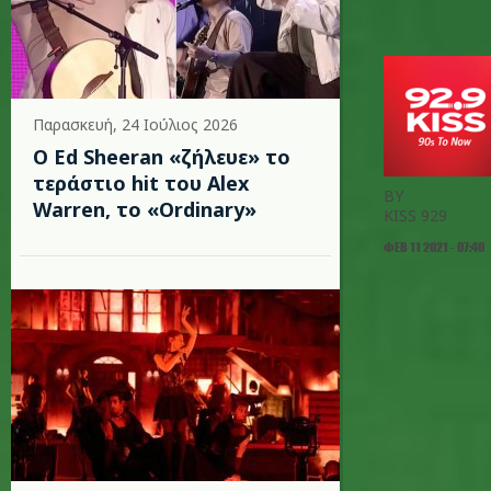
Παρασκευή, 24 Ιούλιος 2026
Ο Ed Sheeran «ζήλευε» το
τεράστιο hit του Alex
BY
Warren, το «Ordinary»
KISS 929
ΦΕΒ 11 2021 - 07:40