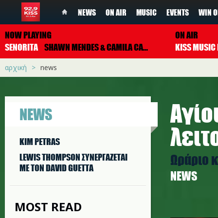
NEWS
ON AIR
MUSIC
EVENTS
WIN O
NOW PLAYING
ON AIR
SENORITA
SHAWN MENDES & CAMILA CABELLO
αρχική
news
Αγίο
NEWS
λειτ
KIM PETRAS
Ωράριο κ
LEWIS THOMPSON ΣΥΝΕΡΓAΖΕΤΑΙ
ΜΕ ΤΟΝ DAVID GUETTA
NEWS
MOST READ
valentin