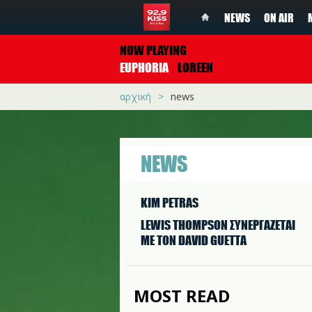
NEWS
ON AIR
NOW PLAYING
EUPHORIA
LOREEN
αρχική
news
NEWS
KIM PETRAS
LEWIS THOMPSON ΣΥΝΕΡΓAΖΕΤΑΙ
ΜΕ ΤΟΝ DAVID GUETTA
MOST READ