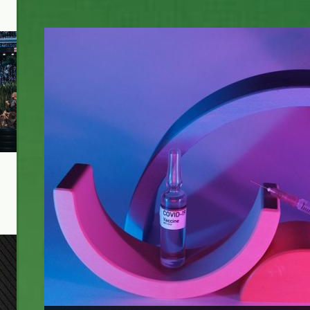
covid_emvolio2_kiss_pexels.jpg