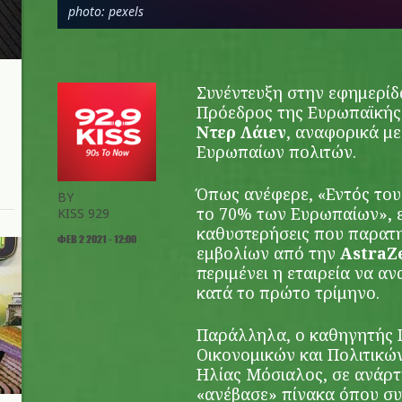
photo: pexels
Συνέντευξη στην εφημερί
Πρόεδρος της Ευρωπαϊκής
Ντερ Λάιεν
, αναφορικά μ
Ευρωπαίων πολιτών.
Όπως ανέφερε, «Εντός του
BY
το 70% των Ευρωπαίων», ε
KISS 929
καθυστερήσεις που παρατη
ΦΕΒ 2 2021 - 12:00
εμβολίων από την
AstraZ
περιμένει η εταιρεία να α
κατά το πρώτο τρίμηνο.
Παράλληλα, ο καθηγητής Π
Οικονομικών και Πολιτικώ
Ηλίας Μόσιαλος, σε ανάρτ
«ανέβασε» πίνακα όπου συ