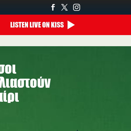
LISTEN
LIVE
ON KISS
σοι
λιαστούν
αίρι