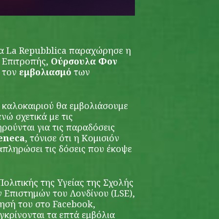
δα La Repubblica παραχώρησε η
 Επιτροπής,
Ούρσουλα Φον
ε τον
εμβολιασμό
των
 καλοκαιριού θα εμβολιάσουμε
νώ σχετικά με τις
ρούνται για τις παραδόσεις
eneca
, τόνισε ότι η Κομισιόν
ναπληρώσει τις δόσεις που έκοψε
ολιτικής της Υγείας της Σχολής
ν Επιστημών του Λονδίνου (LSE),
ησή του στο Facebook,
γκρίνονται τα επτά εμβόλια