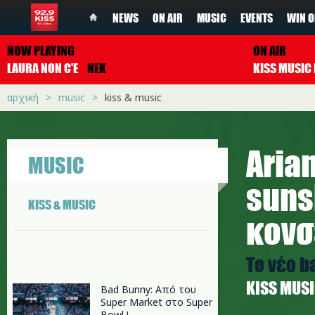
NEWS
ON AIR
MUSIC
EVENTS
WIN O
NOW PLAYING
ON AIR
LAURA NON C'E
NEK
αρχική
music
kiss & music
Aria
MUSIC
suns
KISS & MUSIC
κονσ
Το νέο b
ΚISS MUS
Bad Bunny: Από του
Super Market στο Super
Bowl !