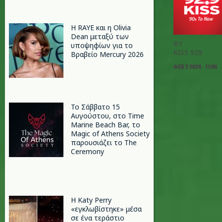
Η RAYE και η Olivia
Dean μεταξύ των
BY
υποψηφίων για το
KISS 929
Βραβείο Mercury 2026
ΦΕΒ 2 2024 - 11:06
Το Σάββατο 15
Αυγούστου, στο Time
Marine Beach Bar, το
Magic of Athens Society
παρουσιάζει το The
Ceremony
H Katy Perry
«εγκλωβίστηκε» μέσα
σε ένα τεράστιο