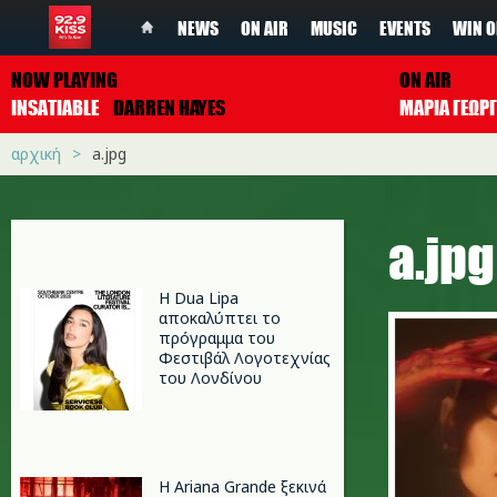
NEWS
ON AIR
MUSIC
EVENTS
WIN O
NOW PLAYING
ON AIR
INSATIABLE
DARREN HAYES
ΜΑΡΙΑ ΓΕΩΡ
αρχική
a.jpg
a.jpg
Η Dua Lipa
αποκαλύπτει το
πρόγραμμα του
Φεστιβάλ Λογοτεχνίας
του Λονδίνου
Η Ariana Grande ξεκινά