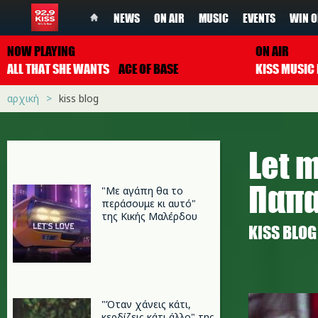
NEWS
ON AIR
MUSIC
EVENTS
WIN O
NOW PLAYING
ON AIR
ALL THAT SHE WANTS
ACE OF BASE
αρχική
kiss blog
Let 
Παπα
"Με αγάπη θα το
περάσουμε κι αυτό"
της Κικής Μαλέρδου
KISS BLOG
robbie_w
"Όταν χάνεις κάτι,
κερδίζεις κάτι άλλο" της