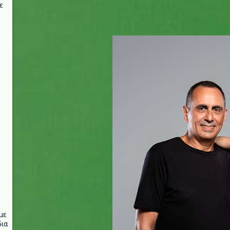
ε
με
ια