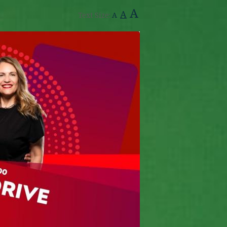
A
A
Text Size:
A