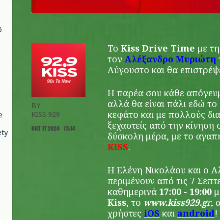
6
Το
Kiss Drive Time
με τ
τον
Αλέξανδρο Μυριώτη
Αύγουστο και θα επιστρέψε
Η παρέα σου κάθε απόγευμα
αλλά θα είναι πάλι εδώ τ
BY
κεφάτο και με πολλούς δια
KISS 929
e
ξεχαστείς από την κίνηση 
ΟΚΤ 17 2024 - 13:14
ety
δύσκολη μέρα, με το αγαπ
KISS
.
Η Ελένη Νικολάου και ο 
περιμένουν από τις 7 Σεπ
καθημερινά
17:00 - 19:00
μ
Kiss
, το
www.kiss929.g
r
, 
χρήστες
iOS
και
android
!