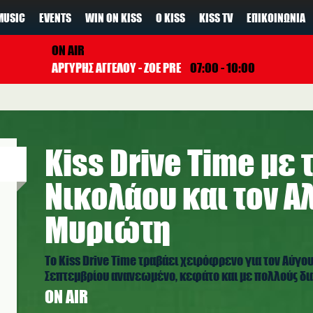
MUSIC
EVENTS
WIN ON KISS
Ο KISS
KISS TV
ΕΠΙΚΟΙΝΩΝΊΑ
ON AIR
ΑΡΓΥΡΗΣ ΑΓΓΕΛΟΥ - ZOE PRE
07:00 - 10:00
Kiss Drive Time με 
Νικολάου και τον Α
Μυριώτη
Το Kiss Drive Time τραβάει χειρόφρενο για τον Αύγου
Σεπτεμβρίου ανανεωμένο, κεφάτο και με πολλούς δ
ON AIR