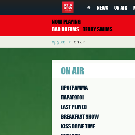
NEWS
ON AIR
NOW PLAYING
BAD DREAMS
TEDDY SWIMS
αρχική
on air
ON AIR
ΠΡΟΓΡΑΜΜΑ
ΠΑΡΑΓΩΓΟΙ
LAST PLAYED
BREAKFAST SHOW
KISS DRIVE TIME