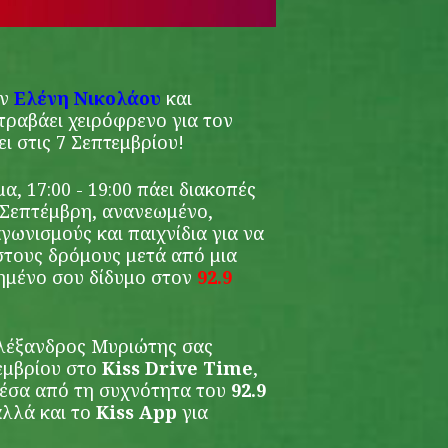
ην
Ελένη Νικολάου
και
τραβάει χειρόφρενο για τον
ι στις 7 Σεπτεμβρίου!
, 17:00 - 19:00 πάει διακοπές
ο Σεπτέμβρη, ανανεωμένο,
γωνισμούς και παιχνίδια για να
στους δρόμους μετά από μια
ημένο σου δίδυμο στον
92.9
Αλέξανδρος Μυριώτης σας
τεμβρίου στο
Kiss Drive Time
,
έσα από τη συχνότητα του
92.9
αλλά και το
Kiss App
για