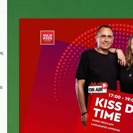
time.jpg
ας
νά