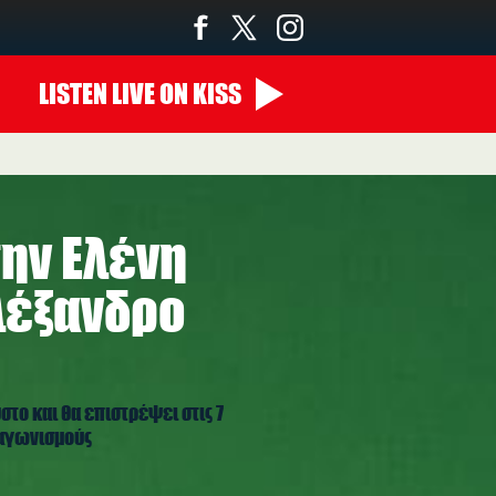
LISTEN
LIVE
ON KISS
την Ελένη
λέξανδρο
στο και θα επιστρέψει στις 7
ιαγωνισμούς