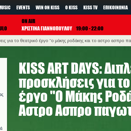
MUSIC
EVENTS
WIN ON KISS
Ο KISS
KISS TV
ΕΠΙΚΟΙΝΩΝΊΑ
ON AIR
ULO
ΧΡΙΣΤΙΝΑ ΓΙΑΝΝΟΠΟΥΛΟΥ
19:00 - 22:00
σεις για τo θεατρικό έργο ''ο μάκης ροδάκης και το αστρο ασπρο π
KISS ART DAYS: Διπ
προσκλήσεις για τo
έργο ''Ο Μάκης Ροδά
ας
Αστρο Ασπρο παγωτ
νά