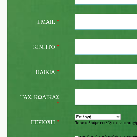
EMAIL
*
ΚΙΝΗΤΌ
*
ΗΛΙΚΊΑ
*
ΤΑΧ. ΚΏΔΙΚΑΣ
*
ΠΕΡΙΟΧΉ
*
Παρακαλούμε επιλέξτε την περιοχή