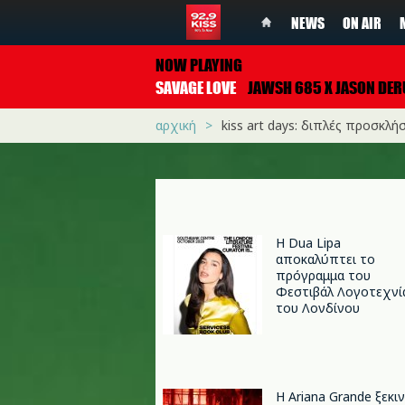
NEWS
ON AIR
NOW PLAYING
SAVAGE LOVE
JAWSH 685 X JASON DER
αρχική
kiss art days: διπλές προσκλή
Η Dua Lipa
αποκαλύπτει το
πρόγραμμα του
Φεστιβάλ Λογοτεχνί
του Λονδίνου
Η Ariana Grande ξεκι