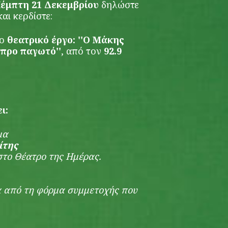
Πέμπτη 21 Δεκεμβρίου
δηλώστε
αι κερδίστε:
ο
θεατρικό έργο: ''Ο Μάκης
σπρο παγωτό''
,
από τον
92.9
ι:
ομα
ίτης
στο
Θέατρο της Ημέρας
.
 από τη φόρμα συμμετοχής που