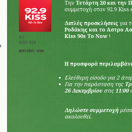
Την
Τετάρτη 20 και την 
συμμετοχή στον 92.9 Kiss κ
Διπλές προσκλήσεις
για τ
Ροδάκης και το Αστρο Α
Kiss 90s To Now
!
BY
KISS 929
ε
ΔΕΚ 5 2023 - 12:09
H προσφορά περιλαμβάνε
Eλεύθερη είσοδο για 2 άτ
Για την παράσταση της
Tρ
26 Δεκεμβρίου
στις
11:00
Δηλώστε συμμετοχή
μέσα
ακολουθεί.