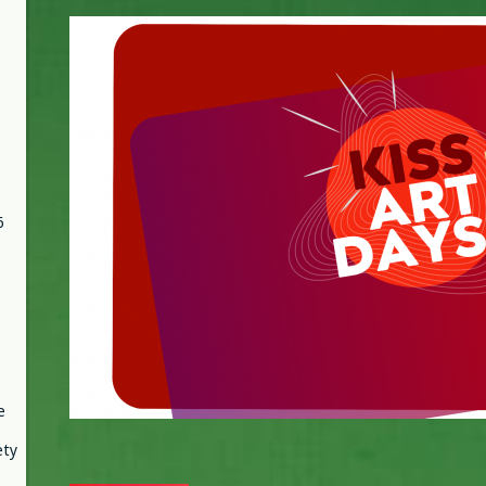
art_days_final_2023.png
6
e
ety