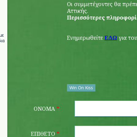
Οι συμμετέχοντες θα πρέπει
Αττικής.
Περισσότερες πληροφορί
με
Ενημερωθείτε
ΕΔΩ
για το
ια
Win On Kiss
ΌΝΟΜΑ
*
ΕΠΊΘΕΤΟ
*