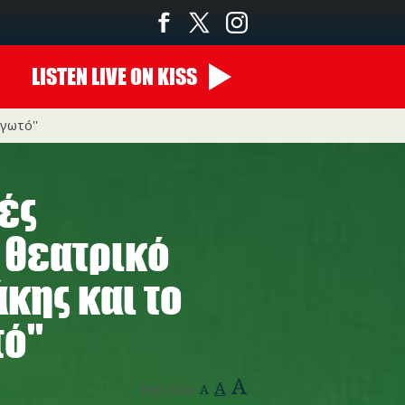
LISTEN
LIVE
ON KISS
αγωτό''
λές
 θεατρικό
κης και το
ό''
A
A
Text Size:
A