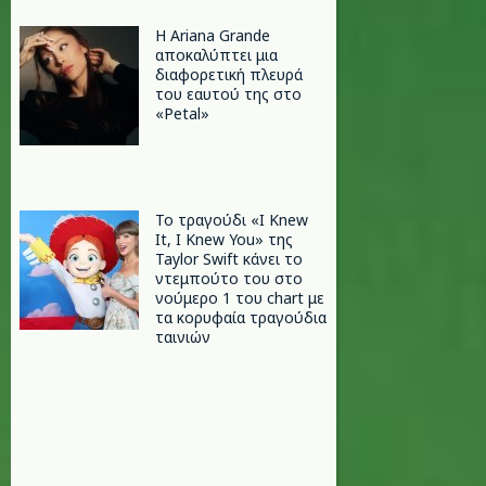
Η Ariana Grande
αποκαλύπτει μια
διαφορετική πλευρά
του εαυτού της στο
«Petal»
Το τραγούδι «I Knew
It, I Knew You» της
Taylor Swift κάνει το
ντεμπούτο του στο
νούμερο 1 του chart με
τα κορυφαία τραγούδια
ταινιών