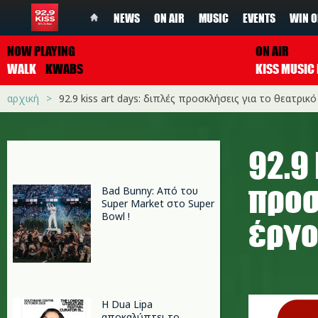
NEWS
ON AIR
MUSIC
EVENTS
WIN O
NOW PLAYING
ON AIR
WALK
KWABS
αρχική
92.9 kiss art days: διπλές προσκλήσεις για τo θεατρικ
92.9
προσ
Bad Bunny: Από του
Super Market στο Super
Bowl !
έργο
Kiss Art 
Η Dua Lipa
αποκαλύπτει το