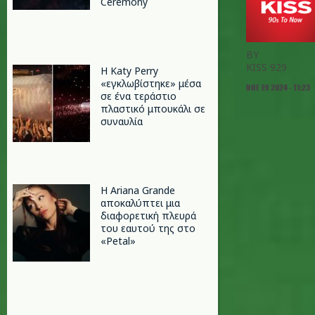
Ceremony
BY
KISS 929
H Katy Perry
«εγκλωβίστηκε» μέσα
ΝΟΕ 19 2024 - 11:23
σε ένα τεράστιο
πλαστικό μπουκάλι σε
συναυλία
Η Ariana Grande
αποκαλύπτει μια
διαφορετική πλευρά
του εαυτού της στο
«Petal»