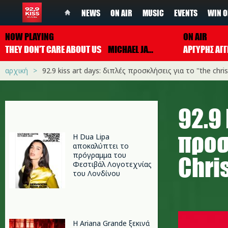
NEWS
ON AIR
MUSIC
EVENTS
WIN O
NOW PLAYING
ON AIR
THEY DON'T CARE ABOUT US
MICHAEL JACKSON
ΑΡΓΥΡΗΣ ΑΓΓ
αρχική
92.9 kiss art days: διπλές προσκλήσεις για τo ''the chris
92.9
προσ
Η Dua Lipa
αποκαλύπτει το
πρόγραμμα του
Chris
Φεστιβάλ Λογοτεχνίας
του Λονδίνου
img_5475
Η Ariana Grande ξεκινά