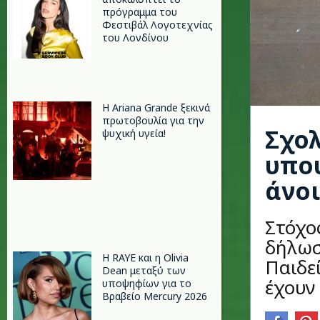
πρόγραμμα του
Φεστιβάλ Λογοτεχνίας
του Λονδίνου
Η Ariana Grande ξεκινά
πρωτοβουλία για την
Σχολ
ψυχική υγεία!
υπου
άνο
Στόχος
δήλωσ
Η RAYE και η Olivia
Παιδε
Dean μεταξύ των
έχουν
υποψηφίων για το
Βραβείο Mercury 2026