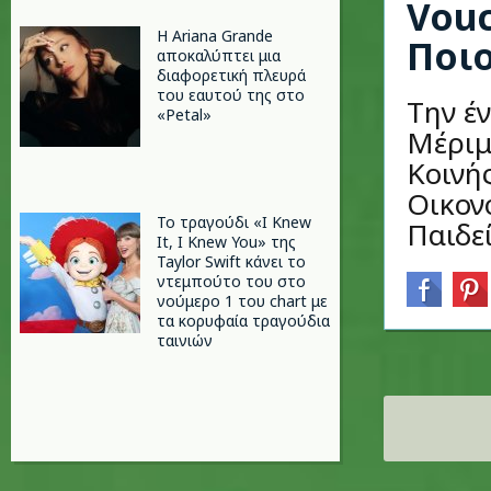
Vouc
Η Ariana Grande
Ποιο
αποκαλύπτει μια
διαφορετική πλευρά
του εαυτού της στο
Την έ
«Petal»
Μέριμ
Κοινή
Οικον
Το τραγούδι «I Knew
Παιδεί
It, I Knew You» της
Taylor Swift κάνει το
ντεμπούτο του στο
νούμερο 1 του chart με
τα κορυφαία τραγούδια
ταινιών
Σελίδες