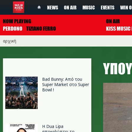
NEWS
ON AIR
MUSIC
EVENTS
WIN O
NOW PLAYING
ON AIR
PERDONO
TIZIANO FERRO
αρχική
ΥΠΟΥ
Bad Bunny: Από του
Super Market στο Super
Bowl !
Η Dua Lipa
αποκαλύπτει το