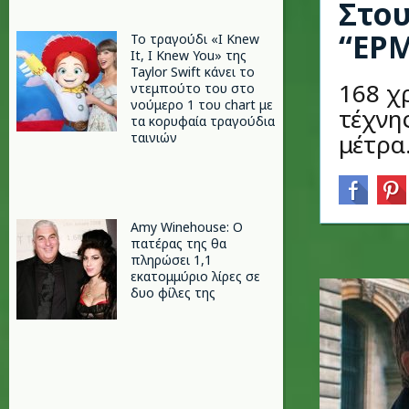
Στου
“ΕΡ
Το τραγούδι «I Knew
It, I Knew You» της
Taylor Swift κάνει το
168 χ
ντεμπούτο του στο
νούμερο 1 του chart με
τέχνη
τα κορυφαία τραγούδια
μέτρα
ταινιών
Amy Winehouse: Ο
πατέρας της θα
πληρώσει 1,1
εκατομμύριο λίρες σε
δυο φίλες της