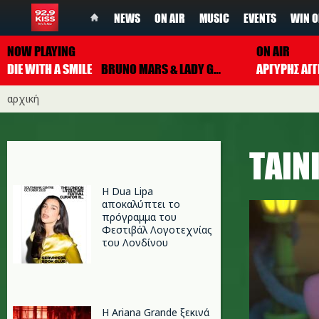
NEWS
ON AIR
MUSIC
EVENTS
WIN O
NOW PLAYING
ON AIR
DIE WITH A SMILE
BRUNO MARS & LADY GAGA
ΑΡΓΥΡΗΣ ΑΓΓ
αρχική
ΤΑΙΝ
Η Dua Lipa
αποκαλύπτει το
πρόγραμμα του
Φεστιβάλ Λογοτεχνίας
του Λονδίνου
Η Ariana Grande ξεκινά