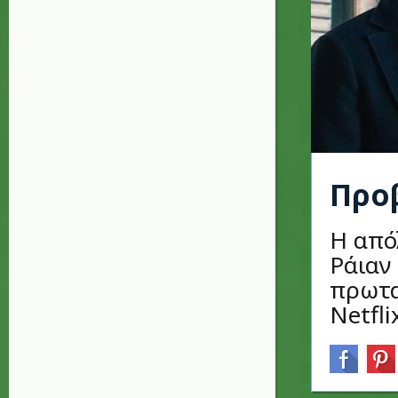
Προβ
Η από
Ράιαν 
πρωτα
Netfli