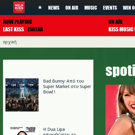
NEWS
ON AIR
MUSIC
EVENTS
WIN O
NOW PLAYING
ON AIR
LAST KISS
ISHTAR
αρχική
spot
Bad Bunny: Από του
Super Market στο Super
Bowl !
Η Dua Lipa
αποκαλύπτει το