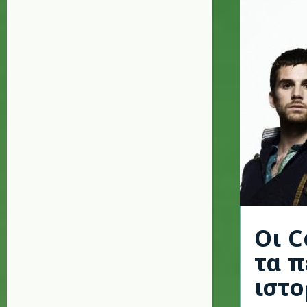
Οι C
τα π
ιστο