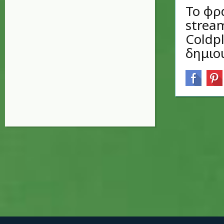
Το φρ
strea
Coldp
δημιο