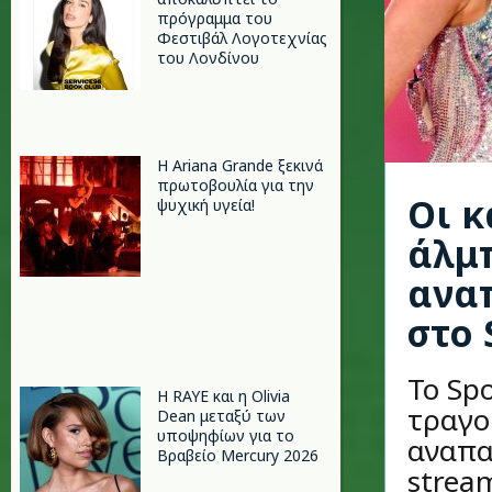
πρόγραμμα του
Φεστιβάλ Λογοτεχνίας
του Λονδίνου
Η Ariana Grande ξεκινά
πρωτοβουλία για την
Οι κ
ψυχική υγεία!
άλμπ
ανα
στο 
Το Sp
Η RAYE και η Olivia
τραγο
Dean μεταξύ των
υποψηφίων για το
αναπα
Βραβείο Mercury 2026
stream