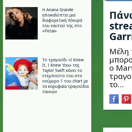
Η Ariana Grande
Πάν
αποκαλύπτει μια
διαφορετική πλευρά
stre
του εαυτού της στο
«Petal»
Garr
Μέλη τ
μπορο
Το τραγούδι «I Knew
It, I Knew You» της
ο Mart
Taylor Swift κάνει το
τραγο
ντεμπούτο του στο
νούμερο 1 του chart με
το...
τα κορυφαία τραγούδια
ταινιών