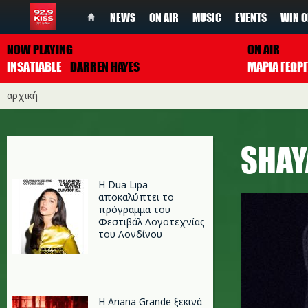
NEWS
ON AIR
MUSIC
EVENTS
WIN O
NOW PLAYING
ON AIR
INSATIABLE
DARREN HAYES
ΜΑΡΙΑ ΓΕΩΡ
αρχική
SHAY
Η Dua Lipa
αποκαλύπτει το
πρόγραμμα του
Φεστιβάλ Λογοτεχνίας
του Λονδίνου
Η Ariana Grande ξεκινά