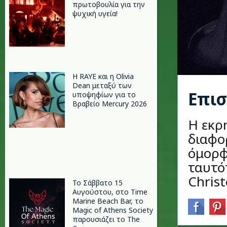
πρωτοβουλία για την
ψυχική υγεία!
Η RAYE και η Olivia
Dean μεταξύ των
Επισ
υποψηφίων για το
Βραβείο Mercury 2026
Η εκρ
διαφο
όμορφ
ταυτότ
Christ
Το Σάββατο 15
Αυγούστου, στο Time
Marine Beach Bar, το
Magic of Athens Society
παρουσιάζει το The