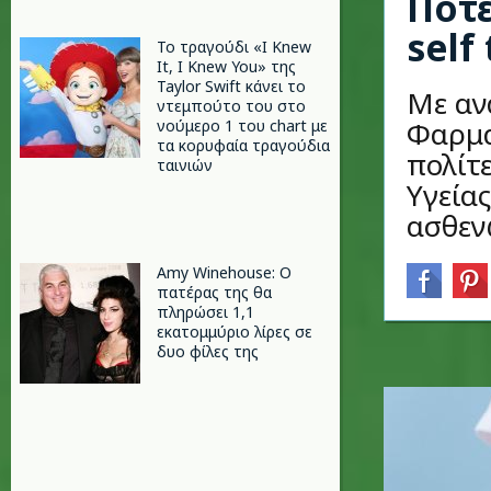
Πότε
self
Το τραγούδι «I Knew
It, I Knew You» της
Taylor Swift κάνει το
Με αν
ντεμπούτο του στο
Φαρμα
νούμερο 1 του chart με
τα κορυφαία τραγούδια
πολίτ
ταινιών
Υγεία
ασθενώ
Amy Winehouse: Ο
πατέρας της θα
πληρώσει 1,1
εκατομμύριο λίρες σε
δυο φίλες της