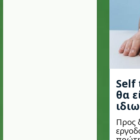
Self
θα ε
ιδιω
Προς 
εργοδ
πρώτη