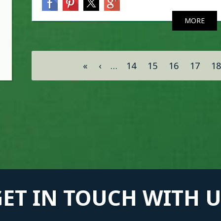
MORE
Σελίδες
«
‹
…
14
15
16
17
18
GET IN TOUCH WITH U