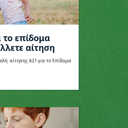
 το επίδομα
λλετε αίτηση
ολή αίτησης Α21 για το Επίδομα