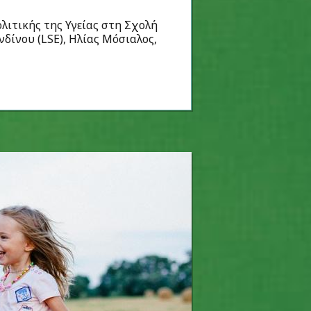
λιτικής της Υγείας στη Σχολή
δίνου (LSE), Ηλίας Μόσιαλος,