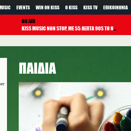
MUSIC
EVENTS
WIN ON KISS
Ο KISS
KISS TV
ΕΠΙΚΟΙΝΩΝΊΑ
ON AIR
KISS MUSIC NON STOP, ΜΕ 55 ΛΕΠΤΑ 90S TO NOW ΚΑΘΕ ΩΡΑ
ΠΑΙΔΙΑ
per