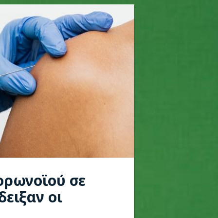
ορωνοϊού σε
δειξαν οι