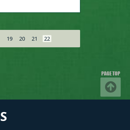
19
20
21
22
PAGE TOP
S