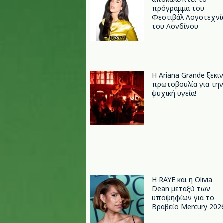
πρόγραμμα του
Φεστιβάλ Λογοτεχνί
του Λονδίνου
Η Ariana Grande ξεκι
πρωτοβουλία για την
ψυχική υγεία!
Η RAYE και η Olivia
Dean μεταξύ των
υποψηφίων για το
Βραβείο Mercury 202