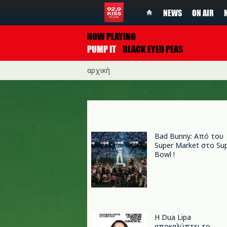
NEWS
ON AIR
NOW PLAYING
PUMP IT
BLACK EYED PEAS
αρχική
Bad Bunny: Από του
Super Market στο Su
Bowl !
Η Dua Lipa
αποκαλύπτει το