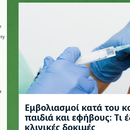
e
ety
ε
Εμβολιασμοί κατά του κ
παιδιά και εφήβους: Τι έ
κλινικές δοκιμές