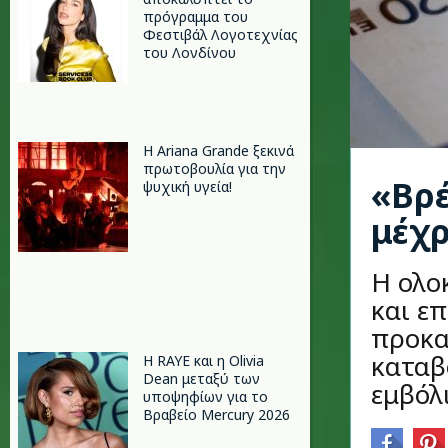
πρόγραμμα του
Φεστιβάλ Λογοτεχνίας
του Λονδίνου
Η Ariana Grande ξεκινά
πρωτοβουλία για την
«Βρ
ψυχική υγεία!
μέχρ
Η ολο
και ε
προκα
καταβ
Η RAYE και η Olivia
Dean μεταξύ των
εμβόλι
υποψηφίων για το
Βραβείο Mercury 2026