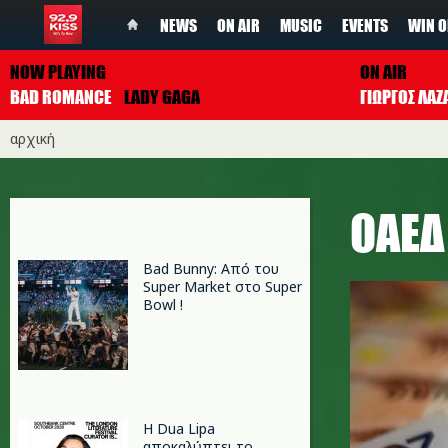
NEWS
ON AIR
MUSIC
EVENTS
WIN O
NOW PLAYING
ON AIR
BAD ROMANCE
LADY GAGA
ΓΙΩΡΓΟΣ ΛΑΖ
αρχική
ΟΑΕΔ
Bad Bunny: Από του
Super Market στο Super
Bowl !
Η Dua Lipa
αποκαλύπτει το