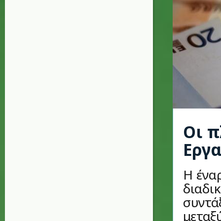
Οι π
Εργα
Η ένα
διαδι
συντά
μεταξ