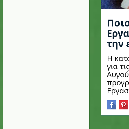
Ποι
Εργα
την
Η κατ
για τ
Αυγού
προγρ
Εργασί