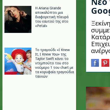
Νέο 
Goo
Η Ariana Grande
αποκαλύπτει μια
διαφορετική πλευρά
Ξεκίν
του εαυτού της στο
«Petal»
συμμε
Κατάρ
Επιχε
ανέργ
Το τραγούδι «I Knew
It, I Knew You» της
Taylor Swift κάνει το
ντεμπούτο του στο
νούμερο 1 του chart με
τα κορυφαία τραγούδια
ταινιών