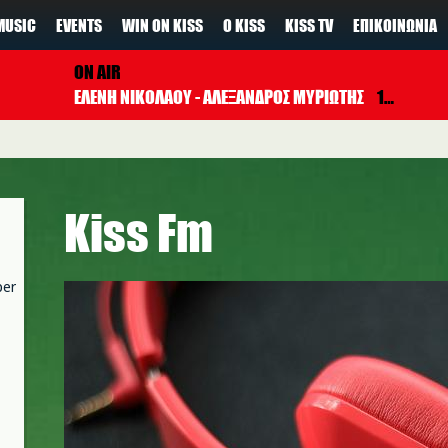
MUSIC
EVENTS
WIN ON KISS
Ο KISS
KISS TV
ΕΠΙΚΟΙΝΩΝΊΑ
ON AIR
ΕΛΕΝΗ ΝΙΚΟΛΑΟΥ - ΑΛΕΞΑΝΔΡΟΣ ΜΥΡΙΩΤΗΣ
17:00 - 19:00
Kiss Fm
per