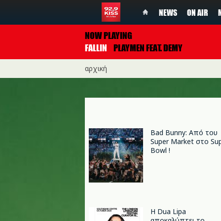
NEWS
ON AIR
NOW PLAYING
FALLIN
PLAYMEN FEAT. DEMY
αρχική
Bad Bunny: Από του
Super Market στο Su
Bowl !
Η Dua Lipa
αποκαλύπτει το