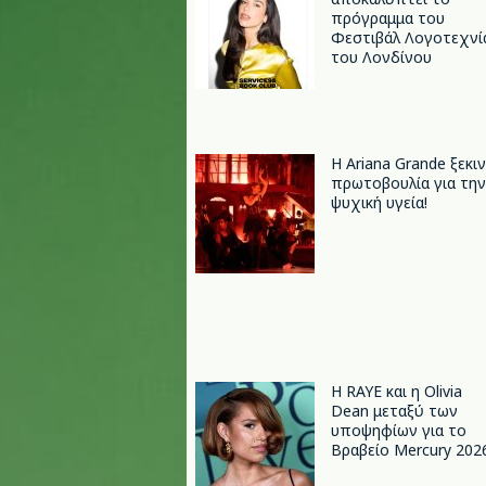
πρόγραμμα του
Φεστιβάλ Λογοτεχνί
του Λονδίνου
Η Ariana Grande ξεκι
πρωτοβουλία για την
ψυχική υγεία!
Η RAYE και η Olivia
Dean μεταξύ των
υποψηφίων για το
Βραβείο Mercury 202