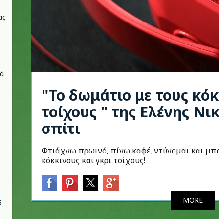
ας
νά
"Το δωμάτιο με τους κόκ
τοίχους " της Ελένης Ν
σπίτι
Φτιάχνω πρωινό, πίνω καφέ, ντύνομαι και μπ
κόκκινους και γκρι τοίχους!
MORE
6