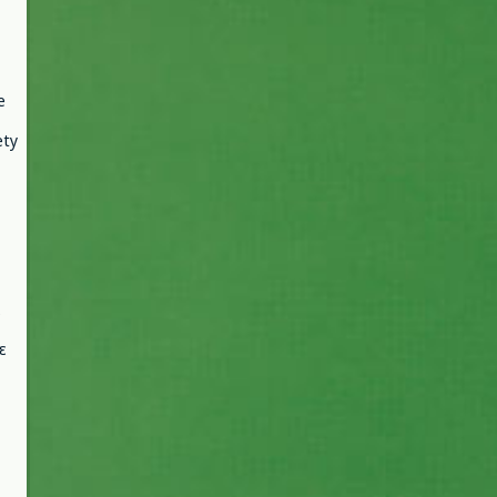
e
ety
ε