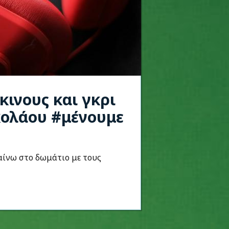
κινους και γκρι
ικολάου #μένουμε
αίνω στο δωμάτιο με τους