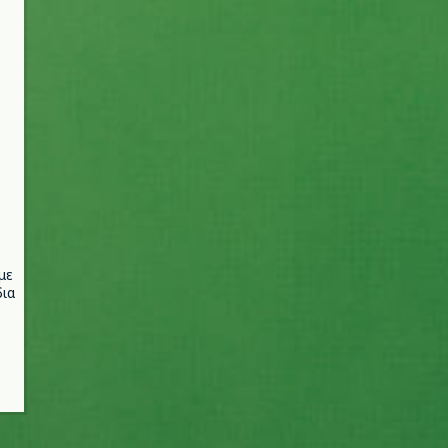
με
ια