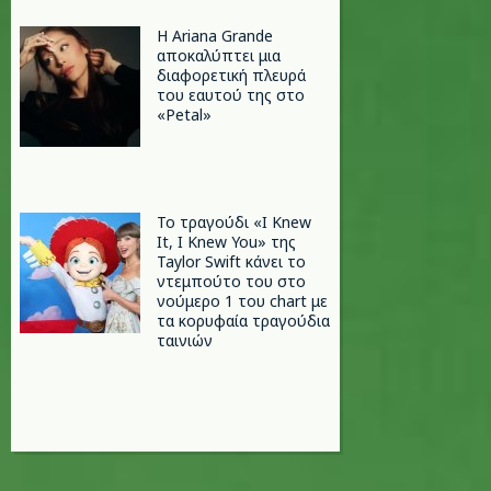
Η Ariana Grande
αποκαλύπτει μια
διαφορετική πλευρά
του εαυτού της στο
«Petal»
Το τραγούδι «I Knew
It, I Knew You» της
Taylor Swift κάνει το
ντεμπούτο του στο
νούμερο 1 του chart με
τα κορυφαία τραγούδια
ταινιών