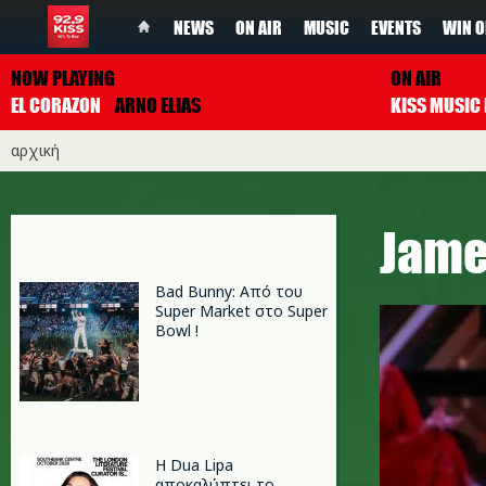
NEWS
ON AIR
MUSIC
EVENTS
WIN O
NOW PLAYING
ON AIR
EL CORAZON
ARNO ELIAS
αρχική
Jame
Bad Bunny: Από του
Super Market στο Super
Bowl !
Η Dua Lipa
αποκαλύπτει το