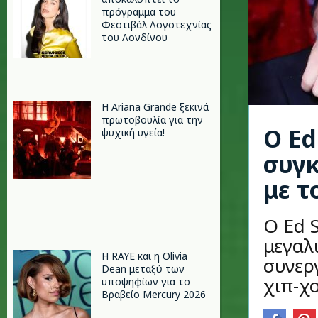
πρόγραμμα του
Φεστιβάλ Λογοτεχνίας
του Λονδίνου
Η Ariana Grande ξεκινά
πρωτοβουλία για την
Ο Ed
ψυχική υγεία!
συγκ
με τ
Ο Ed S
μεγαλύ
Η RAYE και η Olivia
συνερ
Dean μεταξύ των
χιπ-χο
υποψηφίων για το
Βραβείο Mercury 2026