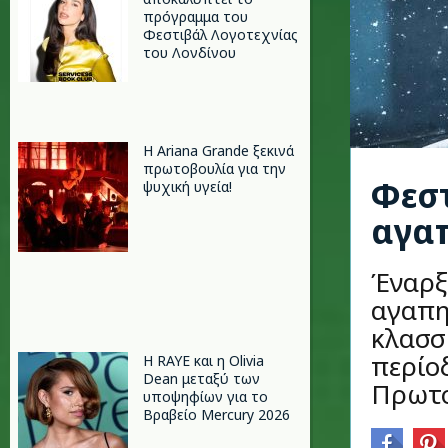
πρόγραμμα του
Φεστιβάλ Λογοτεχνίας
του Λονδίνου
Η Ariana Grande ξεκινά
πρωτοβουλία για την
Φεστ
ψυχική υγεία!
αγα
Έναρξ
αγαπη
κλασσ
περίο
Η RAYE και η Olivia
Dean μεταξύ των
Πρωτο
υποψηφίων για το
Βραβείο Mercury 2026