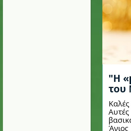
"Η «
του
Καλές
Αυτές 
βασικ
Άγιος 