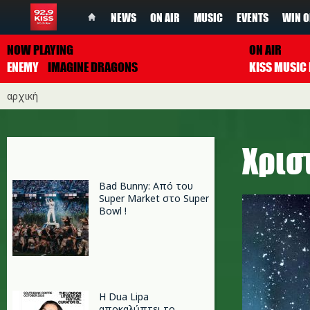
NEWS
ON AIR
MUSIC
EVENTS
WIN O
NOW PLAYING
ON AIR
ENEMY
IMAGINE DRAGONS
αρχική
Χρισ
Bad Bunny: Από του
Super Market στο Super
Bowl !
Η Dua Lipa
αποκαλύπτει το