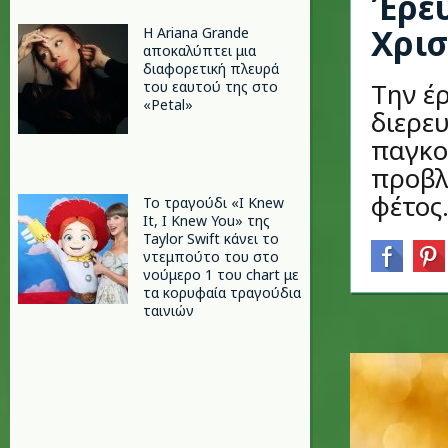
Έρευ
Χρισ
Η Ariana Grande
αποκαλύπτει μια
διαφορετική πλευρά
Την έ
του εαυτού της στο
«Petal»
διερε
παγκο
προβλ
φέτος.
Το τραγούδι «I Knew
It, I Knew You» της
Taylor Swift κάνει το
ντεμπούτο του στο
νούμερο 1 του chart με
τα κορυφαία τραγούδια
ταινιών