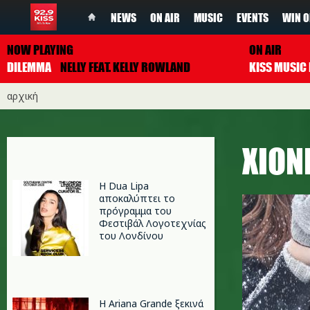
NEWS
ON AIR
MUSIC
EVENTS
WIN O
NOW PLAYING
ON AIR
DILEMMA
NELLY FEAT. KELLY ROWLAND
αρχική
ΧΙΟΝ
Η Dua Lipa
αποκαλύπτει το
πρόγραμμα του
Φεστιβάλ Λογοτεχνίας
του Λονδίνου
Η Ariana Grande ξεκινά