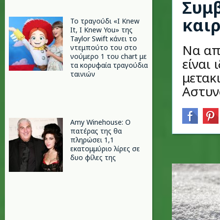
Συμβ
και
Το τραγούδι «I Knew
It, I Knew You» της
Taylor Swift κάνει το
Να απ
ντεμπούτο του στο
νούμερο 1 του chart με
είναι 
τα κορυφαία τραγούδια
μετακι
ταινιών
Αστυν
Amy Winehouse: Ο
πατέρας της θα
πληρώσει 1,1
εκατομμύριο λίρες σε
δυο φίλες της