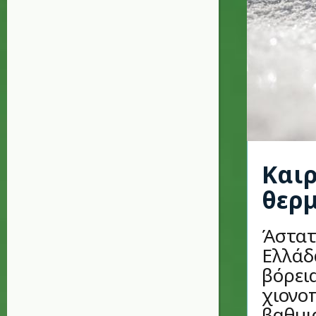
Καιρ
θερ
Άστατο
Ελλάδ
βόρει
χιονο
βαθμια