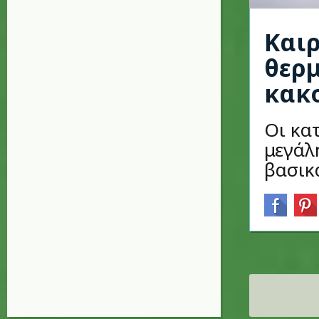
Καιρ
θερμ
κακ
Οι κα
μεγάλ
βασικ
Σελίδες