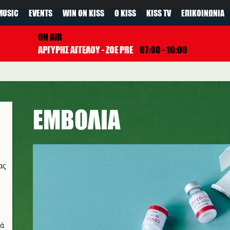
MUSIC
EVENTS
WIN ON KISS
Ο KISS
KISS TV
ΕΠΙΚΟΙΝΩΝΊΑ
ON AIR
ΑΡΓΥΡΗΣ ΑΓΓΕΛΟΥ - ZOE PRE
07:00 - 10:00
ΕΜΒΟΛΙΑ
ας
νά