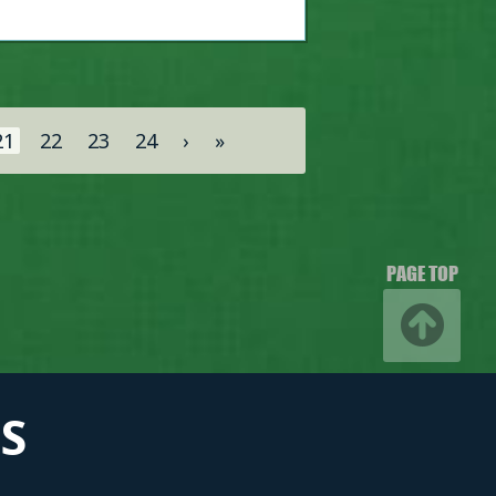
21
22
23
24
›
»
PAGE TOP
S