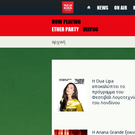
NEWS
ON AIR
NOW PLAYING
ETHER PARTY
DELYNO
αρχική
Η Dua Lipa
αποκαλύπτει το
πρόγραμμα του
Φεστιβάλ Λογοτεχνί
του Λονδίνου
Η Ariana Grande ξεκι