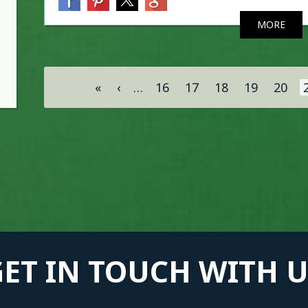
MORE
Σελίδες
«
‹
…
16
17
18
19
20
GET IN TOUCH WITH U