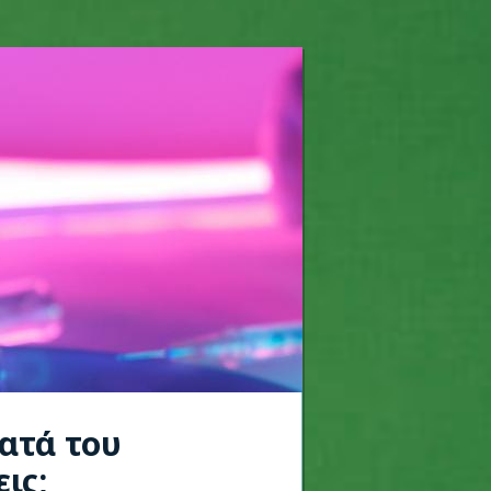
ατά του
ις;