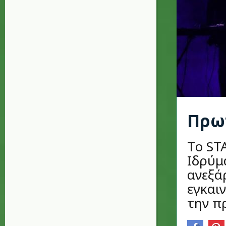
Πρωτ
Tο ST
Ιδρύμ
ανεξά
εγκαιν
την π