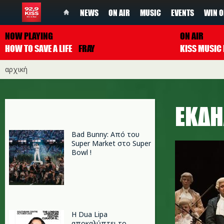
NEWS
ON AIR
MUSIC
EVENTS
WIN O
NOW PLAYING
ON AIR
HOW TO SAVE A LIFE
FRAY
αρχική
ΕΚΔΗ
Bad Bunny: Από του
Super Market στο Super
Bowl !
Η Dua Lipa
αποκαλύπτει το