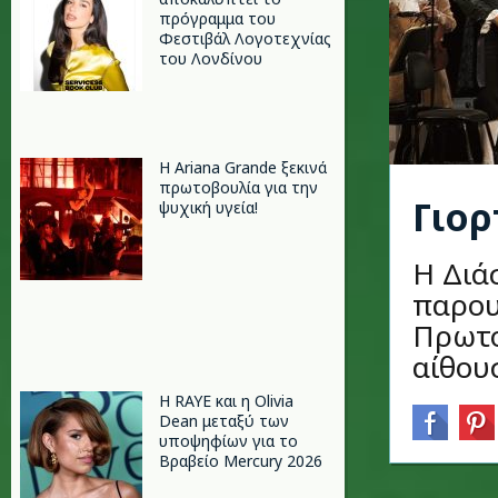
πρόγραμμα του
Φεστιβάλ Λογοτεχνίας
του Λονδίνου
Η Ariana Grande ξεκινά
πρωτοβουλία για την
Γιορ
ψυχική υγεία!
Η Διά
παρου
Πρωτο
αίθου
Η RAYE και η Olivia
Dean μεταξύ των
υποψηφίων για το
Βραβείο Mercury 2026