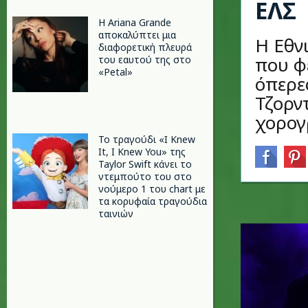
ΕΛΣ
Η Ariana Grande
αποκαλύπτει μια
Η Εθν
διαφορετική πλευρά
που φ
του εαυτού της στο
«Petal»
όπερε
Τζορν
χορογρ
Το τραγούδι «I Knew
It, I Knew You» της
Taylor Swift κάνει το
ντεμπούτο του στο
νούμερο 1 του chart με
τα κορυφαία τραγούδια
ταινιών