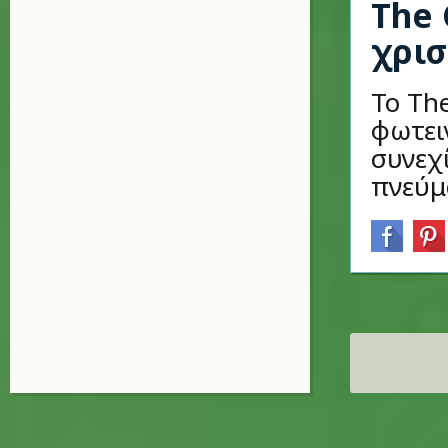
The 
χρισ
Το The
φωτει
συνεχ
πνεύμα
Σελίδες