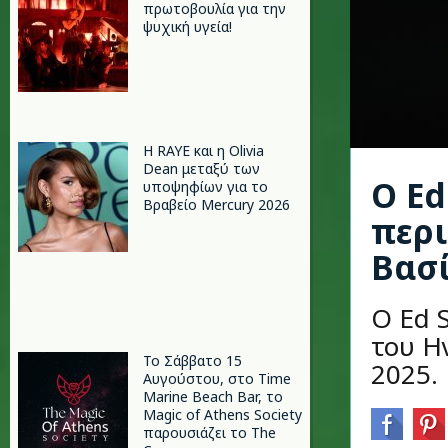
πρωτοβουλία για την
ψυχική υγεία!
Η RAYE και η Olivia
Dean μεταξύ των
Ο Ed
υποψηφίων για το
Βραβείο Mercury 2026
περι
Βασί
Ο Ed 
του Η
Το Σάββατο 15
2025.
Αυγούστου, στο Time
Marine Beach Bar, το
Magic of Athens Society
παρουσιάζει το The