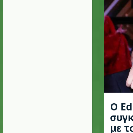
Ο Ed
συγκ
με τ