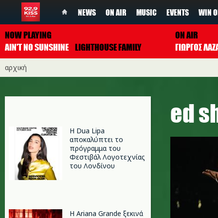
NEWS
ON AIR
MUSIC
EVENTS
WIN O
NOW PLAYING
ON AIR
AIN'T NO SUNSHINE
LIGHTHOUSE FAMILY
ΓΙΩΡΓΟΣ ΛΑΖ
αρχική
ed s
Η Dua Lipa
αποκαλύπτει το
πρόγραμμα του
Φεστιβάλ Λογοτεχνίας
του Λονδίνου
Η Ariana Grande ξεκινά