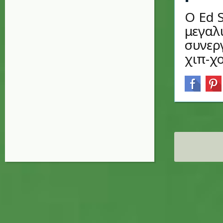
Ο Ed S
μεγαλύ
συνερ
χιπ-χο
Σελίδες