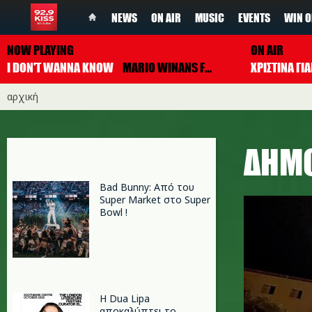
NEWS
ON AIR
MUSIC
EVENTS
WIN O
NOW PLAYING
ON AIR
I DON'T WANNA KNOW
MARIO WINANS FEAT. ENYA & P. DIDDY
ΧΡΙΣΤΙΝΑ Γ
αρχική
ΔΗΜΟ
Bad Bunny: Από του
Super Market στο Super
Bowl !
Η Dua Lipa
αποκαλύπτει το