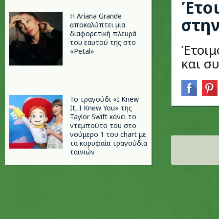
Έτοι
Η Ariana Grande
στην
αποκαλύπτει μια
διαφορετική πλευρά
του εαυτού της στο
Έτοιμ
«Petal»
και σ
Το τραγούδι «I Knew
It, I Knew You» της
Taylor Swift κάνει το
ντεμπούτο του στο
νούμερο 1 του chart με
Σελίδες
τα κορυφαία τραγούδια
ταινιών