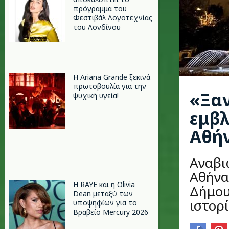
πρόγραμμα του
Φεστιβάλ Λογοτεχνίας
του Λονδίνου
Η Ariana Grande ξεκινά
πρωτοβουλία για την
«Ξα
ψυχική υγεία!
εμβλ
Αθή
Αναβι
Αθήνα
Η RAYE και η Olivia
Δήμου
Dean μεταξύ των
ιστορί
υποψηφίων για το
Βραβείο Mercury 2026