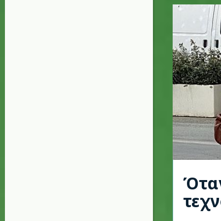
Όταν
τεχν