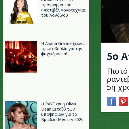
πρόγραμμα του
Φεστιβάλ Λογοτεχνίας
του Λονδίνου
Η Ariana Grande ξεκινά
πρωτοβουλία για την
5ο A
ψυχική υγεία!
Πιστό
ραντε
5η χρο
Η RAYE και η Olivia
Dean μεταξύ των
υποψηφίων για το
Βραβείο Mercury 2026