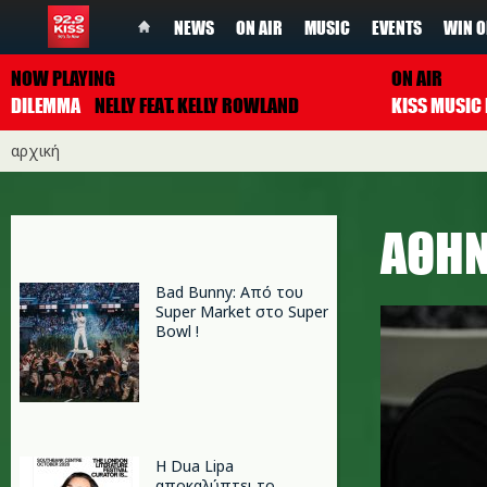
NEWS
ON AIR
MUSIC
EVENTS
WIN O
NOW PLAYING
ON AIR
DILEMMA
NELLY FEAT. KELLY ROWLAND
αρχική
ΑΘΗ
Bad Bunny: Από του
Super Market στο Super
Bowl !
Η Dua Lipa
αποκαλύπτει το