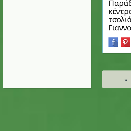
Παράδ
κέντρ
τσολιά
Γιανν
Σελίδες
«