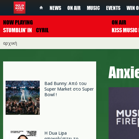
NEWS
ON AIR
MUSIC
EVENTS
WIN O
NOW PLAYING
ON AIR
STUMBLIN' IN
CYRIL
αρχική
Anxi
Bad Bunny: Από του
Super Market στο Super
Bowl !
Η Dua Lipa
αποκαλύπτει το