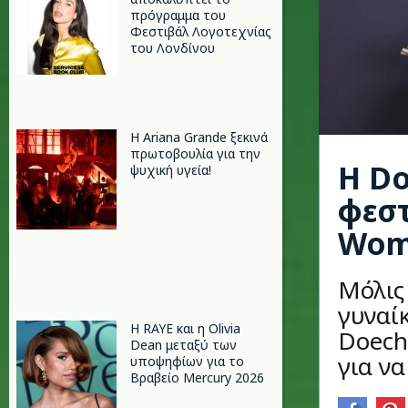
πρόγραμμα του
Φεστιβάλ Λογοτεχνίας
του Λονδίνου
Η Ariana Grande ξεκινά
πρωτοβουλία για την
Η Do
ψυχική υγεία!
φεστ
Wome
Μόλις 
γυναίκ
Η RAYE και η Olivia
Doechi
Dean μεταξύ των
για να
υποψηφίων για το
Βραβείο Mercury 2026