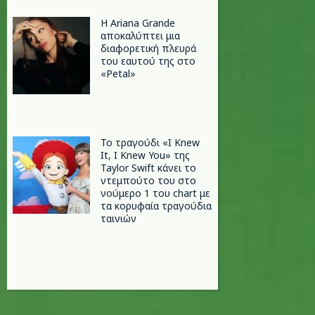
Η Ariana Grande
αποκαλύπτει μια
διαφορετική πλευρά
του εαυτού της στο
«Petal»
Το τραγούδι «I Knew
It, I Knew You» της
Taylor Swift κάνει το
ντεμπούτο του στο
νούμερο 1 του chart με
τα κορυφαία τραγούδια
ταινιών