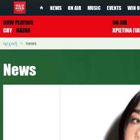
NEWS
ON AIR
MUSIC
EVENTS
WIN O
NOW PLAYING
ON AIR
CRY
KAZKA
ΧΡΙΣΤΙΝΑ Γ
αρχική
news
News