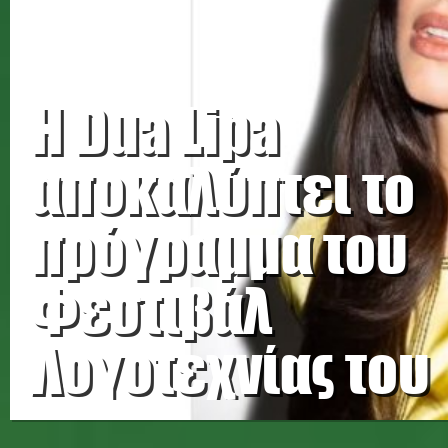
Η Dua Lipa
αποκαλύπτει το
πρόγραμμα του
Φεστιβάλ
Λογοτεχνίας του
Λονδίνου