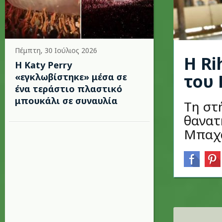
Πέμπτη, 30 Ιούλιος 2026
Η Ri
H Katy Perry
του 
«εγκλωβίστηκε» μέσα σε
ένα τεράστιο πλαστικό
μπουκάλι σε συναυλία
Τη στ
θανατ
Μπαχά
Σελίδες