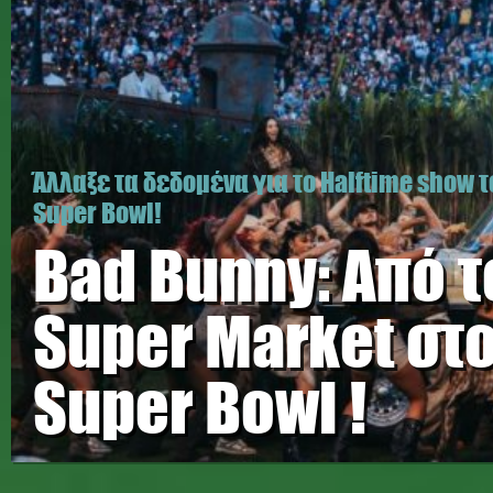
Άλλαξε τα δεδομένα για το Halftime show 
Super Bowl!
Bad Bunny: Από τ
Super Market στ
Super Bowl !