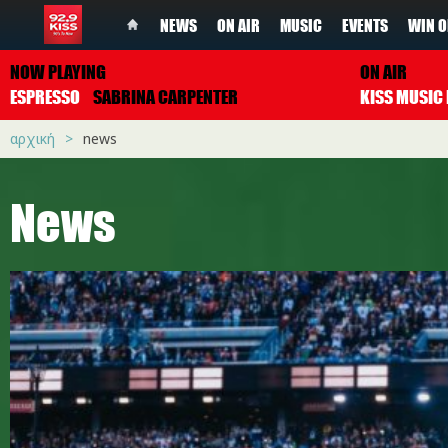
NEWS
ON AIR
MUSIC
EVENTS
WIN O
NOW PLAYING
ON AIR
ESPRESSO
SABRINA CARPENTER
αρχική
news
News