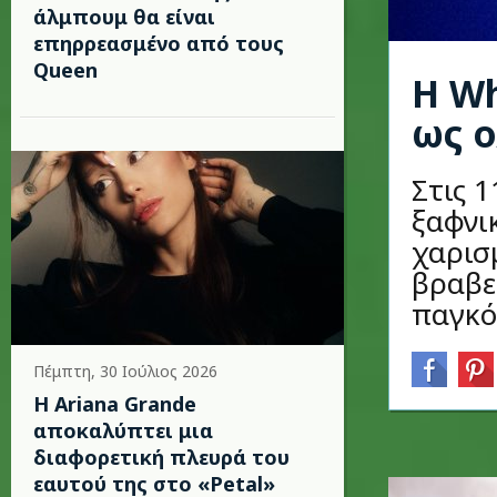
άλμπουμ θα είναι
επηρρεασμένο από τους
Queen
Η Wh
ως 
Στις 
ξαφνι
χαρισ
βραβε
παγκόσ
Πέμπτη, 30 Ιούλιος 2026
Η Ariana Grande
αποκαλύπτει μια
διαφορετική πλευρά του
εαυτού της στο «Petal»