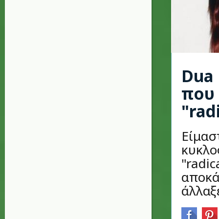
Dua 
που 
"rad
Είμασ
κυκλο
"radic
αποκά
άλλαξε