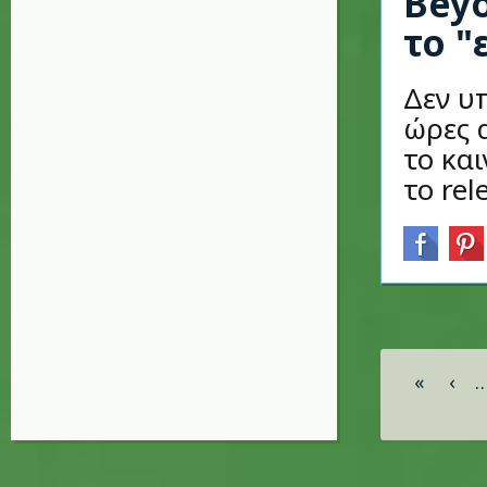
Beyo
το "
Δεν υπ
ώρες 
το κα
το rel
Σελίδες
«
‹