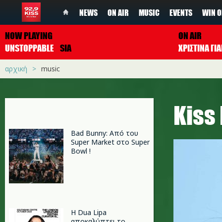
NEWS
ON AIR
MUSIC
EVENTS
WIN O
NOW PLAYING
ON AIR
UNSTOPPABLE
SIA
ΧΡΙΣΤΙΝΑ Γ
αρχική
music
Κiss
Bad Bunny: Από του
Super Market στο Super
Bowl !
Η Dua Lipa
αποκαλύπτει το