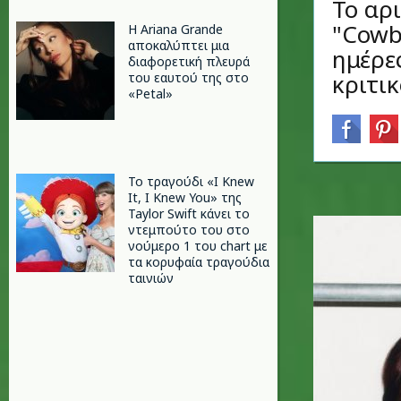
Το αρ
"Cowb
Η Ariana Grande
αποκαλύπτει μια
ημέρε
διαφορετική πλευρά
κριτικ
του εαυτού της στο
«Petal»
Το τραγούδι «I Knew
It, I Knew You» της
Taylor Swift κάνει το
ντεμπούτο του στο
νούμερο 1 του chart με
τα κορυφαία τραγούδια
ταινιών