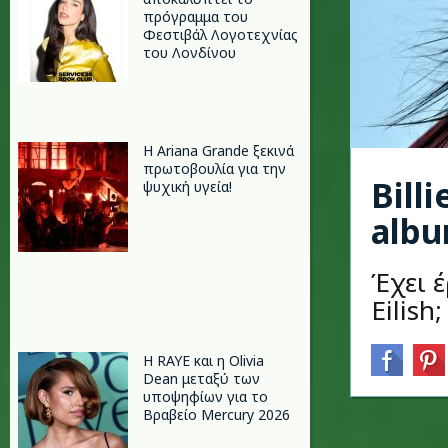
πρόγραμμα του
Φεστιβάλ Λογοτεχνίας
του Λονδίνου
Η Ariana Grande ξεκινά
πρωτοβουλία για την
Bill
ψυχική υγεία!
albu
Έχει έ
Eilish;
Η RAYE και η Olivia
Dean μεταξύ των
υποψηφίων για το
Βραβείο Mercury 2026