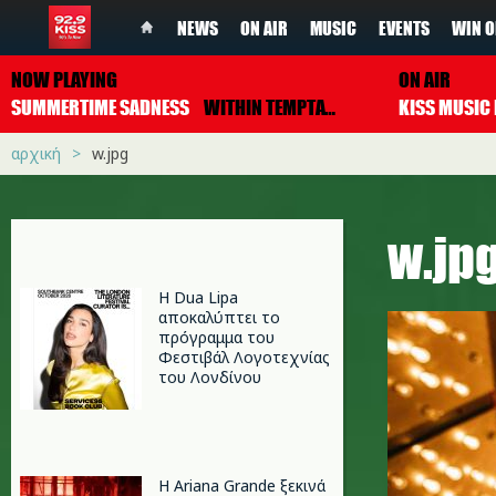
NEWS
ON AIR
MUSIC
EVENTS
WIN O
NOW PLAYING
ON AIR
SUMMERTIME SADNESS
WITHIN TEMPTATION
αρχική
w.jpg
w.jp
Η Dua Lipa
αποκαλύπτει το
πρόγραμμα του
Φεστιβάλ Λογοτεχνίας
του Λονδίνου
Η Ariana Grande ξεκινά