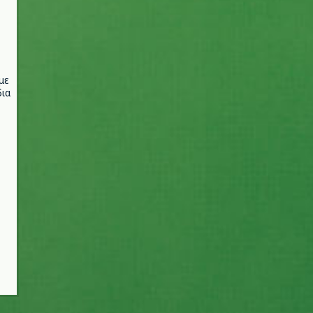
με
ια