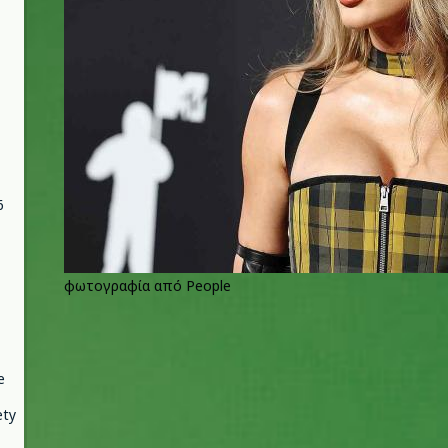
6
φωτογραφία από People
e
ety