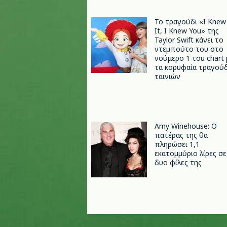
Το τραγούδι «I Knew
It, I Knew You» της
Taylor Swift κάνει το
ντεμπούτο του στο
νούμερο 1 του chart 
τα κορυφαία τραγούδ
ταινιών
Amy Winehouse: Ο
πατέρας της θα
πληρώσει 1,1
εκατομμύριο λίρες σε
δυο φίλες της