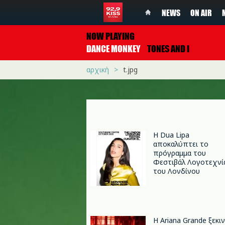
NEWS
ON AIR
NOW PLAYING
DANCE MONKEY
TONES AND I
αρχική
t.jpg
Η Dua Lipa
αποκαλύπτει το
πρόγραμμα του
Φεστιβάλ Λογοτεχνί
του Λονδίνου
Η Ariana Grande ξεκι