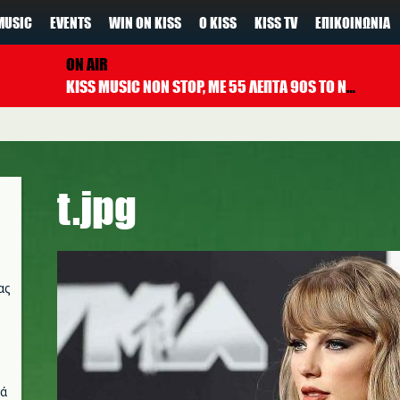
MUSIC
EVENTS
WIN ON KISS
Ο KISS
KISS TV
ΕΠΙΚΟΙΝΩΝΊΑ
ON AIR
KISS MUSIC NON STOP, ΜΕ 55 ΛΕΠΤΑ 90S TO NOW ΚΑΘΕ ΩΡΑ
t.jpg
ας
νά