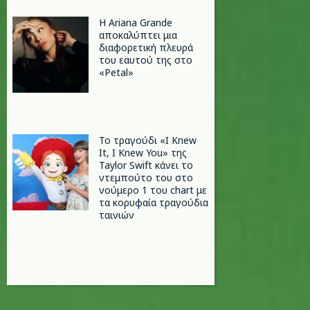
Η Ariana Grande
αποκαλύπτει μια
διαφορετική πλευρά
του εαυτού της στο
«Petal»
Το τραγούδι «I Knew
It, I Knew You» της
Taylor Swift κάνει το
ντεμπούτο του στο
νούμερο 1 του chart με
τα κορυφαία τραγούδια
ταινιών