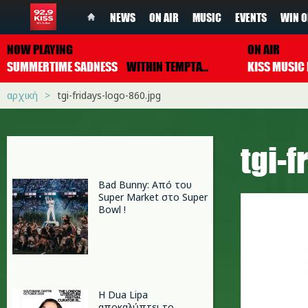
NEWS
ON AIR
MUSIC
EVENTS
WIN O
NOW PLAYING
ON AIR
SUMMERTIME SADNESS
WITHIN TEMPTATION
αρχική
tgi-fridays-logo-860.jpg
tgi-
Bad Bunny: Από του
Super Market στο Super
Bowl !
Η Dua Lipa
αποκαλύπτει το