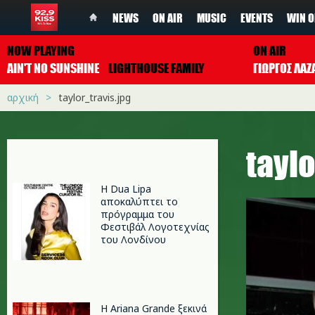
NEWS
ON AIR
MUSIC
EVENTS
WIN O
NOW PLAYING
ON AIR
AIN'T NO SUNSHINE
LIGHTHOUSE FAMILY
ΓΙΩΡΓΟΣ ΛΑΖ
αρχική
taylor_travis.jpg
taylo
Η Dua Lipa
αποκαλύπτει το
πρόγραμμα του
Φεστιβάλ Λογοτεχνίας
του Λονδίνου
Η Ariana Grande ξεκινά