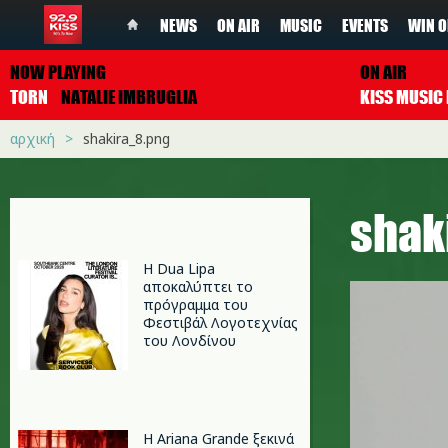
NEWS
ON AIR
MUSIC
EVENTS
WIN O
NOW PLAYING
ON AIR
TORN
NATALIE IMBRUGLIA
αρχική
shakira_8.png
shak
Η Dua Lipa
αποκαλύπτει το
πρόγραμμα του
Φεστιβάλ Λογοτεχνίας
του Λονδίνου
Η Ariana Grande ξεκινά