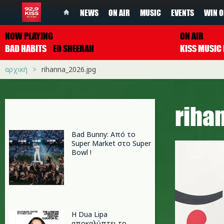
NEWS
ON AIR
MUSIC
EVENTS
WIN O
NOW PLAYING
ON AIR
BAD HABITS
ED SHEERAN
αρχική
rihanna_2026.jpg
riha
Bad Bunny: Από το
Super Market στο Super
Bowl !
Η Dua Lipa
αποκαλύπτει το