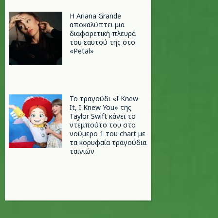
Η Ariana Grande
αποκαλύπτει μια
διαφορετική πλευρά
του εαυτού της στο
«Petal»
Το τραγούδι «I Knew
It, I Knew You» της
Taylor Swift κάνει το
ντεμπούτο του στο
νούμερο 1 του chart με
τα κορυφαία τραγούδια
ταινιών