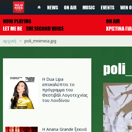
NEWS
ON AIR
MUSIC
EVENTS
WIN O
NOW PLAYING
ON AIR
LET ME BE
THE SECOND VOICE
ΧΡΙΣΤΙΝΑ Γ
αρχική
poli_mnimeia.jpg
poli
Η Dua Lipa
αποκαλύπτει το
πρόγραμμα του
Φεστιβάλ Λογοτεχνίας
του Λονδίνου
Η Ariana Grande ξεκινά