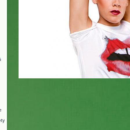
6
e
ety