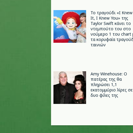
Το τραγούδι «I Knew
It, I Knew You» της
Taylor Swift κάνει το
ντεμπούτο του στο
νούμερο 1 του chart 
τα κορυφαία τραγούδ
ταινιών
Amy Winehouse: Ο
πατέρας της θα
πληρώσει 1,1
εκατομμύριο λίρες σε
δυο φίλες της