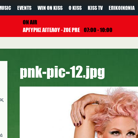
MUSIC
EVENTS
WIN ON KISS
Ο KISS
KISS TV
ΕΠΙΚΟΙΝΩΝΊΑ
ON AIR
ΑΡΓΥΡΗΣ ΑΓΓΕΛΟΥ - ZOE PRE
07:00 - 10:00
pnk-pic-12.jpg
ας
νά