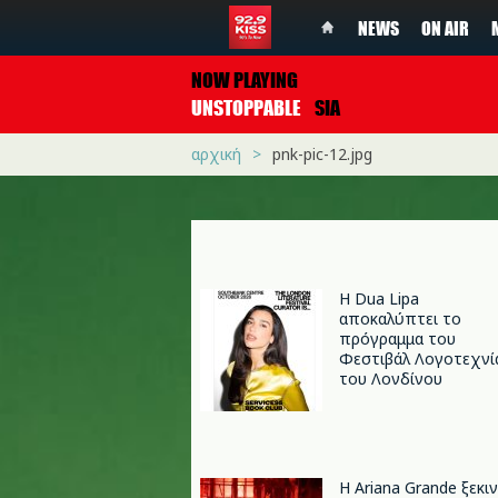
NEWS
ON AIR
NOW PLAYING
UNSTOPPABLE
SIA
αρχική
pnk-pic-12.jpg
Η Dua Lipa
αποκαλύπτει το
πρόγραμμα του
Φεστιβάλ Λογοτεχνί
του Λονδίνου
Η Ariana Grande ξεκι