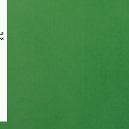
με
ια