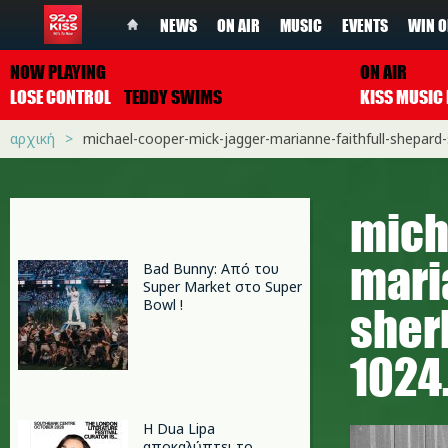
NEWS
ON AIR
MUSIC
EVENTS
WIN O
NOW PLAYING
ON AIR
LOSE CONTROL
TEDDY SWIMS
αρχική
michael-cooper-mick-jagger-marianne-faithfull-shepard-
mich
mari
Bad Bunny: Από του
Super Market στο Super
Bowl !
sher
1024
Η Dua Lipa
αποκαλύπτει το