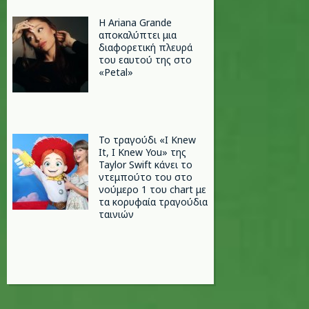
Η Ariana Grande
αποκαλύπτει μια
διαφορετική πλευρά
του εαυτού της στο
«Petal»
Το τραγούδι «I Knew
It, I Knew You» της
Taylor Swift κάνει το
ντεμπούτο του στο
νούμερο 1 του chart με
τα κορυφαία τραγούδια
ταινιών