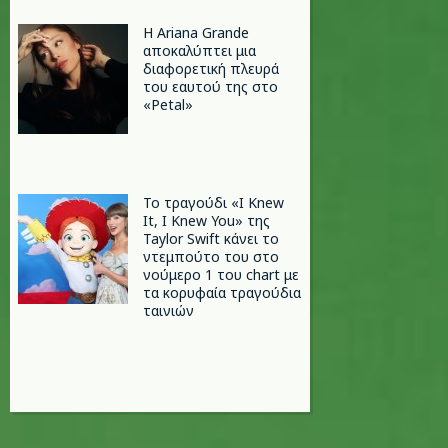
Η Ariana Grande
αποκαλύπτει μια
διαφορετική πλευρά
του εαυτού της στο
«Petal»
Το τραγούδι «I Knew
It, I Knew You» της
Taylor Swift κάνει το
ντεμπούτο του στο
νούμερο 1 του chart με
τα κορυφαία τραγούδια
ταινιών