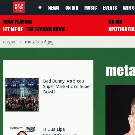
NEWS
ON AIR
MUSIC
EVENTS
WIN O
NOW PLAYING
ON AIR
LET ME BE
THE SECOND VOICE
ΧΡΙΣΤΙΝΑ Γ
αρχική
metallica-6.jpg
meta
Bad Bunny: Από του
Super Market στο Super
Bowl !
Η Dua Lipa
αποκαλύπτει το