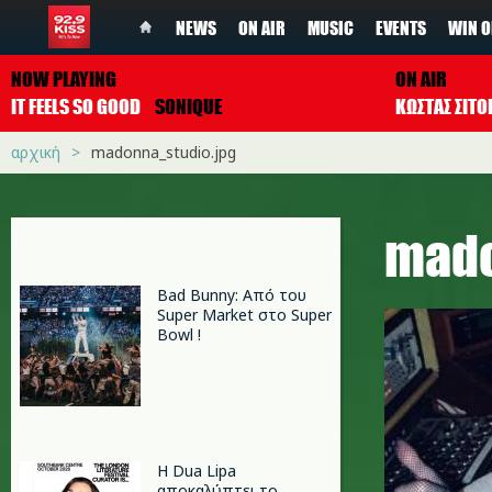
NEWS
ON AIR
MUSIC
EVENTS
WIN O
NOW PLAYING
ON AIR
IT FEELS SO GOOD
SONIQUE
ΚΩΣΤΑΣ ΣΙΤ
αρχική
madonna_studio.jpg
mado
Bad Bunny: Από του
Super Market στο Super
Bowl !
Η Dua Lipa
αποκαλύπτει το