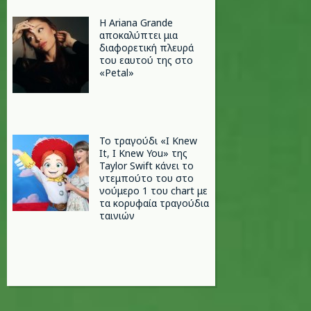
Η Ariana Grande
αποκαλύπτει μια
διαφορετική πλευρά
του εαυτού της στο
«Petal»
Το τραγούδι «I Knew
It, I Knew You» της
Taylor Swift κάνει το
ντεμπούτο του στο
νούμερο 1 του chart με
τα κορυφαία τραγούδια
ταινιών