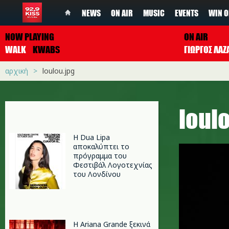
NEWS
ON AIR
MUSIC
EVENTS
WIN O
NOW PLAYING
ON AIR
WALK
KWABS
ΓΙΩΡΓΟΣ ΛΑΖ
αρχική
loulou.jpg
loul
Η Dua Lipa
αποκαλύπτει το
πρόγραμμα του
Φεστιβάλ Λογοτεχνίας
του Λονδίνου
Η Ariana Grande ξεκινά