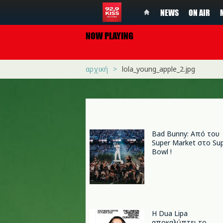
NEWS
ON AIR
NOW PLAYING
αρχική
lola_young_apple_2.jpg
Bad Bunny: Από του
Super Market στο Su
Bowl !
Η Dua Lipa
αποκαλύπτει το