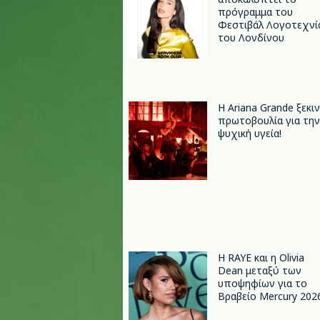
πρόγραμμα του
Φεστιβάλ Λογοτεχνί
του Λονδίνου
Η Ariana Grande ξεκι
πρωτοβουλία για την
ψυχική υγεία!
Η RAYE και η Olivia
Dean μεταξύ των
υποψηφίων για το
Βραβείο Mercury 202