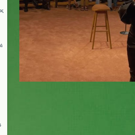
ας
νά
6