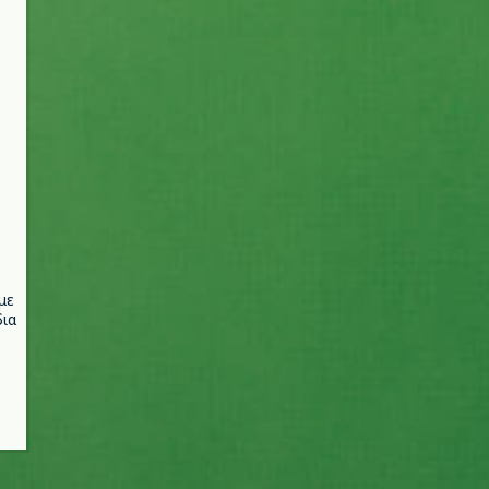
με
ια