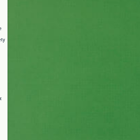
e
ety
ε