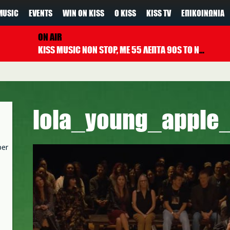
MUSIC
EVENTS
WIN ON KISS
Ο KISS
KISS TV
ΕΠΙΚΟΙΝΩΝΊΑ
ON AIR
KISS MUSIC NON STOP, ΜΕ 55 ΛΕΠΤΑ 90S TO NOW ΚΑΘΕ ΩΡΑ
lola_young_apple_
per