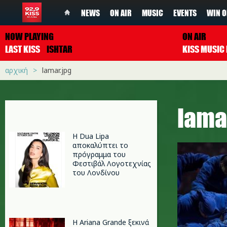
NEWS
ON AIR
MUSIC
EVENTS
WIN O
NOW PLAYING
ON AIR
LAST KISS
ISHTAR
αρχική
lamar.jpg
lama
Η Dua Lipa
αποκαλύπτει το
πρόγραμμα του
Φεστιβάλ Λογοτεχνίας
του Λονδίνου
Η Ariana Grande ξεκινά