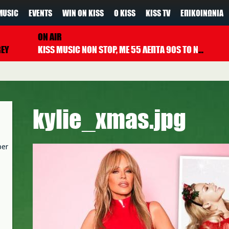
MUSIC
EVENTS
WIN ON KISS
Ο KISS
KISS TV
ΕΠΙΚΟΙΝΩΝΊΑ
ON AIR
REY
KISS MUSIC NON STOP, ΜΕ 55 ΛΕΠΤΑ 90S TO NOW ΚΑΘΕ ΩΡΑ
kylie_xmas.jpg
per