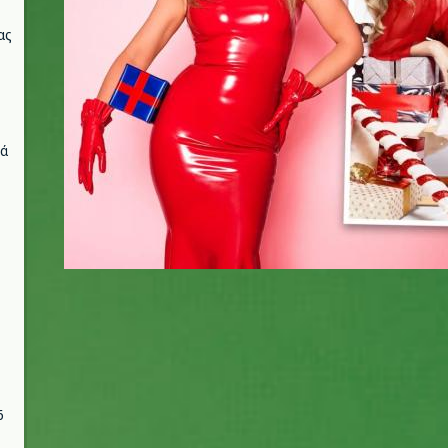
ας
νά
6