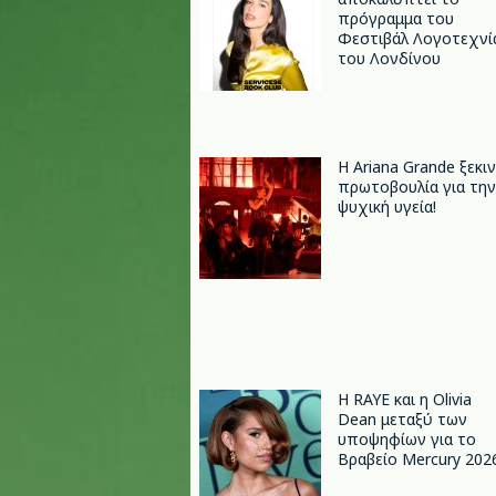
πρόγραμμα του
Φεστιβάλ Λογοτεχνί
του Λονδίνου
Η Ariana Grande ξεκι
πρωτοβουλία για την
ψυχική υγεία!
Η RAYE και η Olivia
Dean μεταξύ των
υποψηφίων για το
Βραβείο Mercury 202